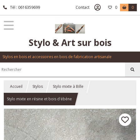
Tél : 0616359699
Contact
0
0
Stylo & Art sur bois
Stylos en bois et accessoires en bois de fabrication artisanale
Accueil
Stylos
Stylo mixte à Bille
Stylo mixte en résine et bois d'ébéne