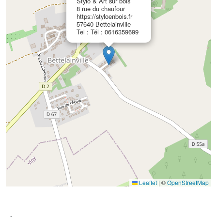
Stylo & Art sur bois
8 rue du chaufour
https://styloenbois.fr
57640 Bettelainville
Tel : Tél : 0616359699
Leaflet
|
©
OpenStreetMap