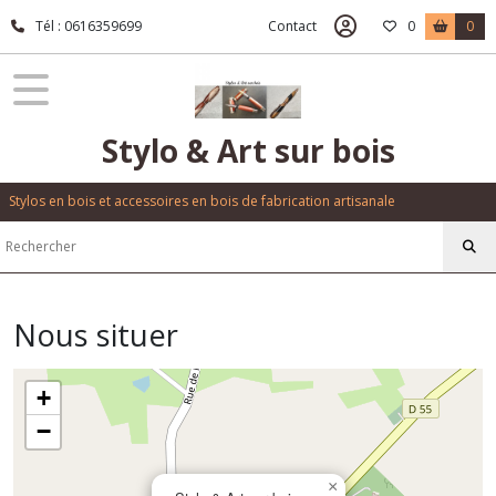
Tél : 0616359699
Contact
0
0
Stylo & Art sur bois
Stylos en bois et accessoires en bois de fabrication artisanale
Nous situer
+
−
×