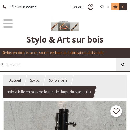
Tél : 0616359699
Contact
0
0
Stylo & Art sur bois
Stylos en bois et accessoires en bois de fabrication artisanale
Accueil
Stylos
Stylo à bille
Stylo à bille en bois de loupe de thuya du Maroc (b)