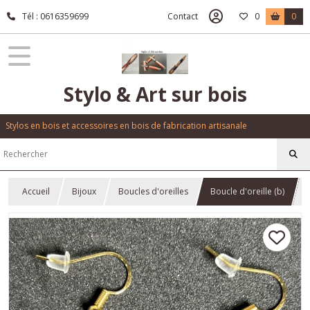
Tél : 0616359699
Contact
0
0
Stylo & Art sur bois
Stylos en bois et accessoires en bois de fabrication artisanale
Accueil
Bijoux
Boucles d'oreilles
Boucle d'oreille (b)