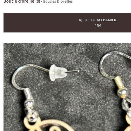
Boucle d'oreille (s)
-
Boucles D'oreilles
AJOUTER AU PANIER
15
€