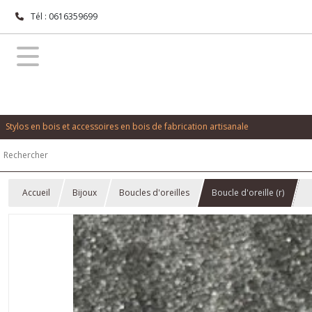
Tél : 0616359699
Stylos en bois et accessoires en bois de fabrication artisanale
Accueil
Bijoux
Boucles d'oreilles
Boucle d'oreille (r)