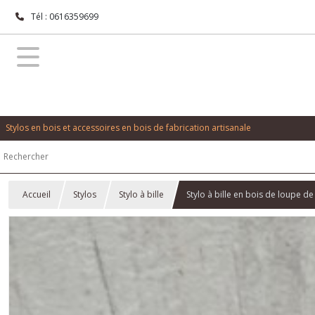
Tél : 0616359699
Stylos en bois et accessoires en bois de fabrication artisanale
Accueil
Stylos
Stylo à bille
Stylo à bille en bois de loupe d