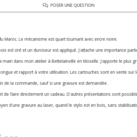
POSER UNE QUESTION
 du Maroc. Le mécanisme est quart tournant avec encre noire.
ois est ciré et un durciseur est appliqué. J'attache une importance partic
a main dans mon atelier à Bettelainville en Moselle. J'apporte le plus g
longue et rapport à votre utilisation. Les cartouches sont en vente sur le
main de la commande, sauf si une gravure est demandée.
met de faire directement un cadeau. D'autres présentations sont possib
yen d'une gravure au laser, quand le stylo est en bois, sans stabilisatio