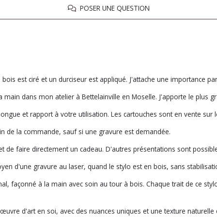
POSER UNE QUESTION
 bois est ciré et un durciseur est appliqué. J'attache une importance part
a main dans mon atelier à Bettelainville en Moselle. J'apporte le plus g
longue et rapport à votre utilisation. Les cartouches sont en vente sur le
main de la commande, sauf si une gravure est demandée.
met de faire directement un cadeau. D'autres présentations sont possib
yen d'une gravure au laser, quand le stylo est en bois, sans stabilisatio
al, façonné à la main avec soin au tour à bois. Chaque trait de ce styl
e œuvre d'art en soi, avec des nuances uniques et une texture naturell