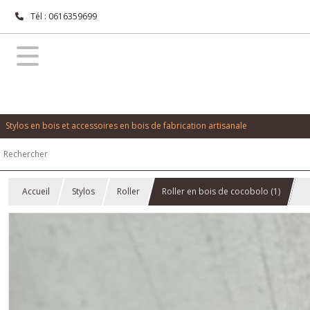
Tél : 0616359699
Stylos en bois et accessoires en bois de fabrication artisanale
Accueil
Stylos
Roller
Roller en bois de cocobolo (1)