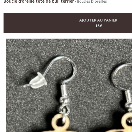
Boucle d'oreille tête de bull terrier
-
Boucles D'oreilles
AJOUTER AU PANIER
15
€