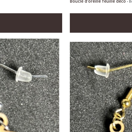
Boucle d'oreille feuille déco
-
B