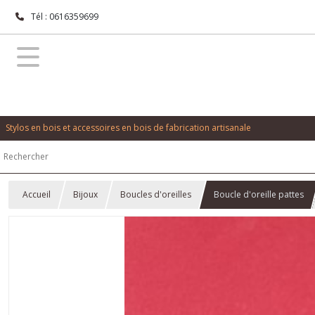
Tél : 0616359699
Stylos en bois et accessoires en bois de fabrication artisanale
Accueil
Bijoux
Boucles d'oreilles
Boucle d'oreille pattes